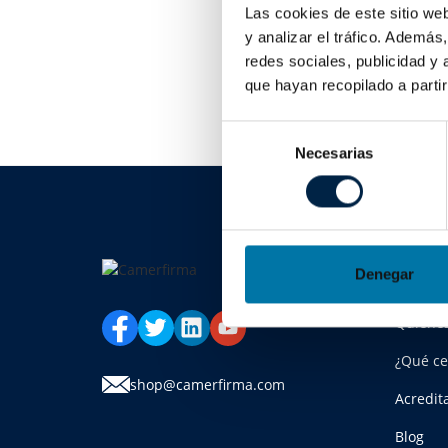
Las cookies de este sitio we
y analizar el tráfico. Ademá
redes sociales, publicidad y
que hayan recopilado a parti
Selección
Necesarias
de
consentimiento
Carm
Denegar
Quiene
¿Qué ce
shop@camerfirma.com
Acredit
Blog