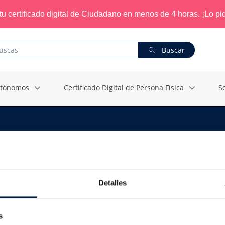
tu certificado digital de Ciudadano en menos de 4 horas. ¡Lo pid
Buscar
Autónomos
Certificado Digital de Persona Física
S
10 - 49 trabajadore
Detalles
s