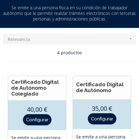
Se emite a una persona física en su condición de trabajador
autónomo que le permite realizar trámites electrónicos con terceras
personas y administraciones públicas.
Relevancia

4 productos
Certificado Digital
Certificado Digital
de Autónomo
de Autónomo
Colegiado
35,00 €
40,00 €
Precio
Precio
Configurar
Configurar
Se emite a una persona
Se emite a una persona