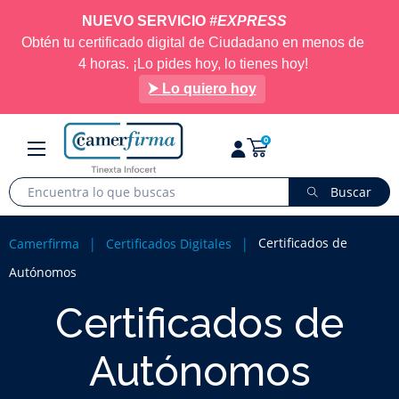
NUEVO SERVICIO
#EXPRESS
Obtén tu certificado digital de Ciudadano en menos de
4 horas. ¡Lo pides hoy, lo tienes hoy!
⮞ Lo quiero hoy
Navegación
☰
0
de
palanca
Buscar
Certificados de
Camerfirma
Certificados Digitales
Autónomos
Certificados de
Autónomos