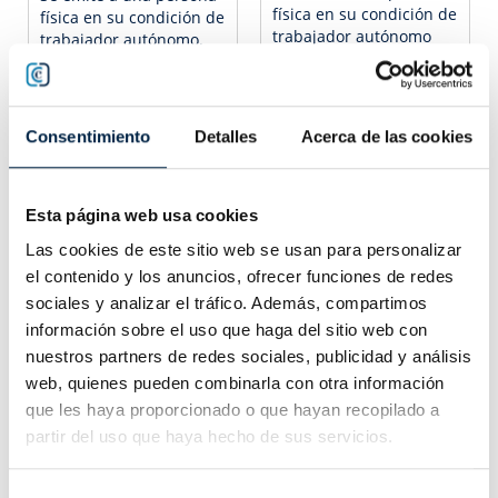
física en su condición de
física en su condición de
trabajador autónomo
trabajador autónomo.
que le permite realizar
Incorpora el número de
trámites electrónicos
colegiado y el colegio
con terceras personas y
profesional al que
administraciones
pertenece el autónomo.
Consentimiento
Detalles
Acerca de las cookies
públicas.
Esta página web usa cookies
Las cookies de este sitio web se usan para personalizar
el contenido y los anuncios, ofrecer funciones de redes
Instalación guiada
Consulta con un
con experto - 1
sociales y analizar el tráfico. Además, compartimos
experto (15 min)
dispositivo (15 min)
información sobre el uso que haga del sitio web con
nuestros partners de redes sociales, publicidad y análisis
Empezando
Empezando
12,39 €
12,39 €
web, quienes pueden combinarla con otra información
Precio
desde
Precio
desde
que les haya proporcionado o que hayan recopilado a
Configurar
Configurar
partir del uso que haya hecho de sus servicios.
Si tiene alguna consulta
Si ya tiene su certificado
Selección