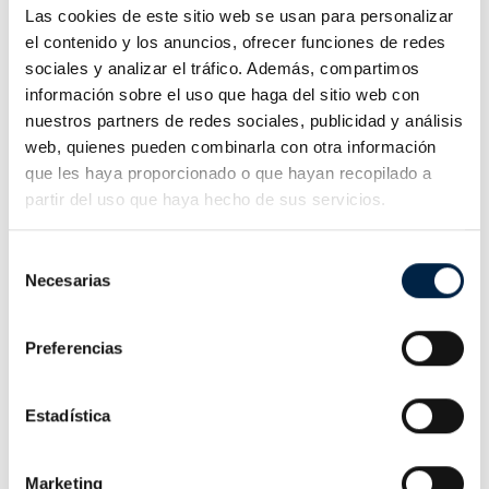
Las cookies de este sitio web se usan para personalizar
el contenido y los anuncios, ofrecer funciones de redes
Para personas físicas en
Para personas físicas en
sociales y analizar el tráfico. Además, compartimos
su condición de
su condición de
información sobre el uso que haga del sitio web con
ciudadanos. Es el
ciudadanos. Es el
equivalente digital del
equivalente digital del
nuestros partners de redes sociales, publicidad y análisis
DNI o del NIE. Permite
DNI o del NIE. Permite
web, quienes pueden combinarla con otra información
firmar y realizar trámites
firmar y realizar trámites
que les haya proporcionado o que hayan recopilado a
ante todas las
ante todas las
partir del uso que haya hecho de sus servicios.
Administraciones
Administraciones
Públicas.
Públicas.
Selección
Necesarias
de
consentimiento
Preferencias
Estadística
Marketing