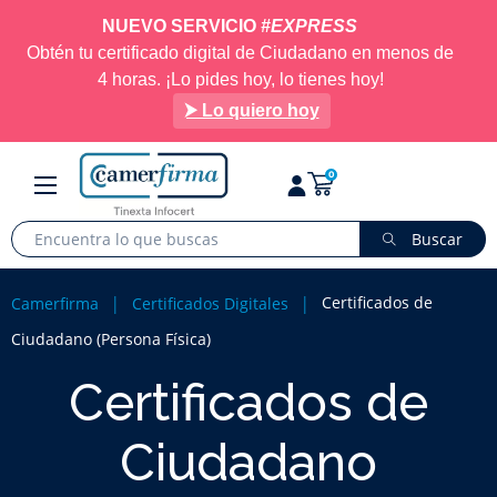
NUEVO SERVICIO
#EXPRESS
Obtén tu certificado digital de Ciudadano en menos de
4 horas. ¡Lo pides hoy, lo tienes hoy!
⮞ Lo quiero hoy
Navegación
☰
0
de
palanca
Buscar
Certificados de
Camerfirma
Certificados Digitales
Ciudadano (Persona Física)
Certificados de
Ciudadano