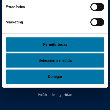
Estadística
Marketing
shop@camerfirma.com
Contacto y politicas
Permitir todas
Contacto
Selección a medida
Aviso Legal
Política de privacidad
Denegar
Política de cookies
Política de seguridad