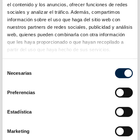
de una Autoridad de Certificación Cualificada eIDAS
el contenido y los anuncios, ofrecer funciones de redes
para todo el entorno empresarial. Garantizamos la
sociales y analizar el tráfico. Además, compartimos
información sobre el uso que haga del sitio web con
seguridad en la compra de cualquiera de nuestros
nuestros partners de redes sociales, publicidad y análisis
productos.
web, quienes pueden combinarla con otra información
que les haya proporcionado o que hayan recopilado a
partir del uso que haya hecho de sus servicios.
Garantía
Calidad y confianza de todos los
Selección
Necesarias
certificados digitales, respaldando cada
de
consentimiento
compra con una garantía de satisfacción.
Preferencias
Si no estás satisfecho con tu certificado
digital, haremos todo lo posible para
Estadística
solucionar el problema.
Seguridad
Marketing
Ofrecemos la tecnología más avanzada