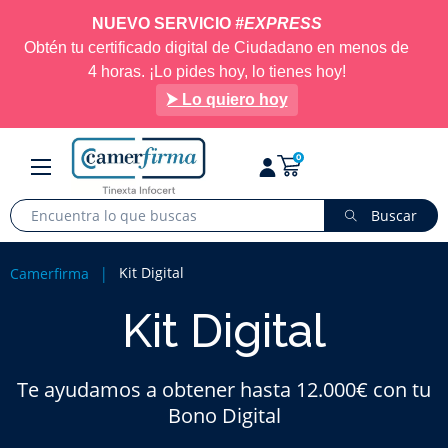
NUEVO SERVICIO
#EXPRESS
Obtén tu certificado digital de Ciudadano en menos de
4 horas. ¡Lo pides hoy, lo tienes hoy!
⮞ Lo quiero hoy
Navegación
☰
0
de
palanca
Buscar
Kit Digital
Camerfirma
Kit Digital
Te ayudamos a obtener hasta 12.000€ con tu
Bono Digital