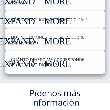
DIGITAL?
¿CÓMO SE SOLICITA EL BONO DIGITAL?
¿QUÉ SOLUCIONES DIGITALES CUBRE
CAMERFIRMA?
¿CUÁNTO DINERO ME CORRESPONDE
DEL BONO KIT DIGITAL?
Pídenos más
información