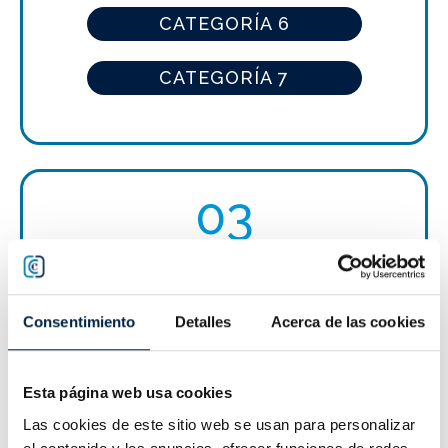
CATEGORÍA 6
CATEGORÍA 7
03
Haz click en el botón para acceder a la
Consentimiento
Detalles
Acerca de las cookies
convocatoria.
10 - 49 TRABAJADORES
Esta página web usa cookies
Las cookies de este sitio web se usan para personalizar
3 - 9 TRABAJADORES