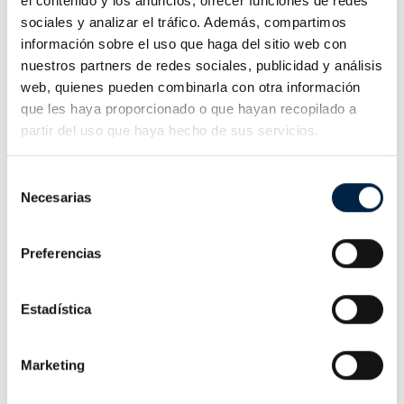
el contenido y los anuncios, ofrecer funciones de redes
sociales y analizar el tráfico. Además, compartimos
0 - 2 TRABAJADORES
información sobre el uso que haga del sitio web con
nuestros partners de redes sociales, publicidad y análisis
web, quienes pueden combinarla con otra información
que les haya proporcionado o que hayan recopilado a
partir del uso que haya hecho de sus servicios.
Selección
Necesarias
de
!RECUERDA! Como factor
consentimiento
diferenciador, y ante la dificultad que
Preferencias
puede representar gestionar este
trámite, Camerfirma pone a tu
Estadística
disposición la posibilidad de
presentar la solicitud del Bono
Marketing
Digital mediante nuestras Asesorías